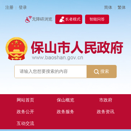
简体
繁体
注册
登录
|
|
无障碍浏览
长者模式
智能问答
搜索
网站首页
保山概览
市政府
政务公开
政务服务
政务资讯
互动交流