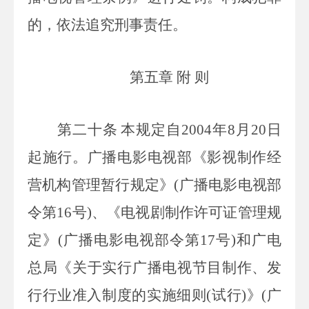
的，依法追究刑事责任。
第五章 附 则
第二十条
本规定自
2004
年
8
月
20
日
起施行。广播电影电视部《影视制作经
营机构管理暂行规定》
(
广播电影电视部
令第
16
号
)
、《电视剧制作许可证管理规
定》
(
广播电影电视部令第
17
号
)
和广电
总局《关于实行广播电视节目制作、发
行行业准入制度的实施细则
(
试行
)
》
(
广