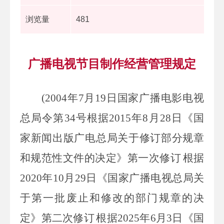
浏览量
481
广播电视节目制作经营管理规定
(2004
年
7
月
19
日国家广播电影电视
总局令第
34
号根据
2015
年
8
月
28
日《国
家新闻出版广电总局关于修订部分规章
和规范性文件的决定》第一次修订
根据
2020
年
10
月
29
日《国家广播电视总局关
于第一批废止和修改的部门规章的决
定》第二次修订
根据
2025
年
6
月
3
日《国