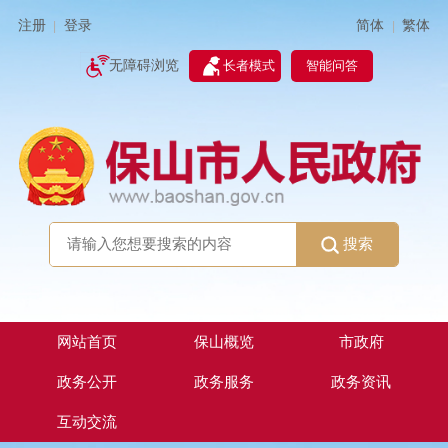
简体
繁体
注册
登录
|
|
无障碍浏览
长者模式
智能问答
搜索
网站首页
保山概览
市政府
政务公开
政务服务
政务资讯
互动交流