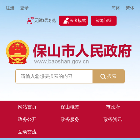
简体
繁体
注册
登录
|
|
无障碍浏览
长者模式
智能问答
搜索
网站首页
保山概览
市政府
政务公开
政务服务
政务资讯
互动交流