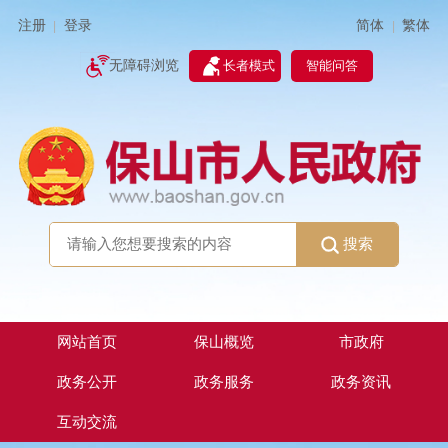
简体
繁体
注册
登录
|
|
无障碍浏览
长者模式
智能问答
搜索
网站首页
保山概览
市政府
政务公开
政务服务
政务资讯
互动交流