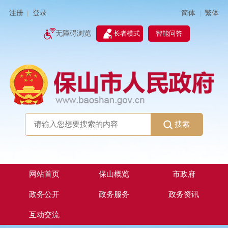
简体
繁体
注册
登录
|
|
无障碍浏览
长者模式
智能问答
搜索
网站首页
保山概览
市政府
政务公开
政务服务
政务资讯
互动交流