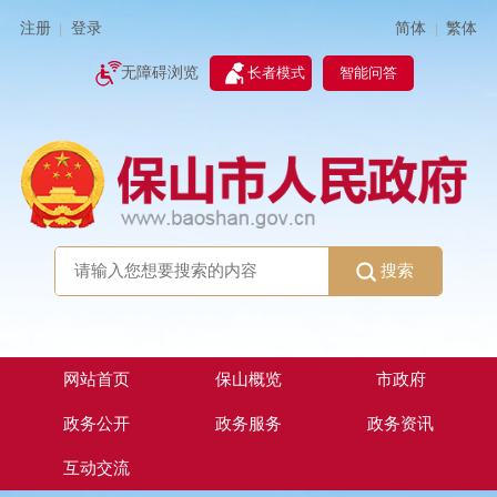
简体
繁体
注册
登录
|
|
无障碍浏览
长者模式
智能问答
搜索
网站首页
保山概览
市政府
政务公开
政务服务
政务资讯
互动交流