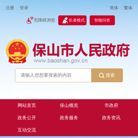
简体
繁体
注册
登录
|
|
无障碍浏览
长者模式
智能问答
搜索
网站首页
保山概览
市政府
政务公开
政务服务
政务资讯
互动交流