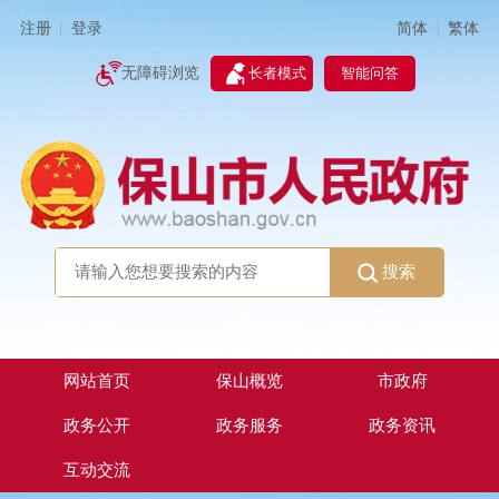
简体
繁体
注册
登录
|
|
无障碍浏览
长者模式
智能问答
搜索
网站首页
保山概览
市政府
政务公开
政务服务
政务资讯
互动交流