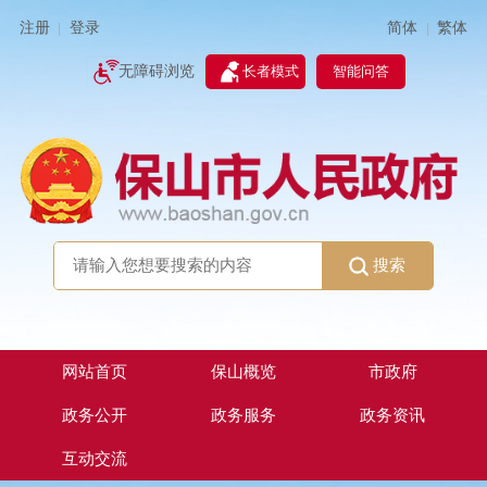
简体
繁体
注册
登录
|
|
无障碍浏览
长者模式
智能问答
搜索
网站首页
保山概览
市政府
政务公开
政务服务
政务资讯
互动交流