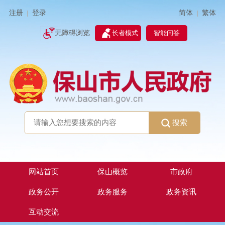
简体
繁体
注册
登录
|
|
无障碍浏览
长者模式
智能问答
搜索
网站首页
保山概览
市政府
政务公开
政务服务
政务资讯
互动交流