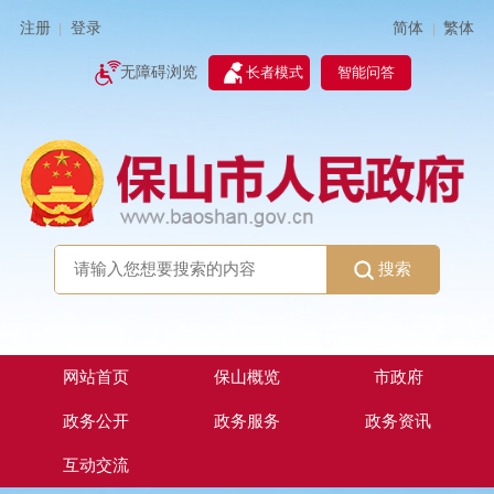
简体
繁体
注册
登录
|
|
无障碍浏览
长者模式
智能问答
搜索
网站首页
保山概览
市政府
政务公开
政务服务
政务资讯
互动交流