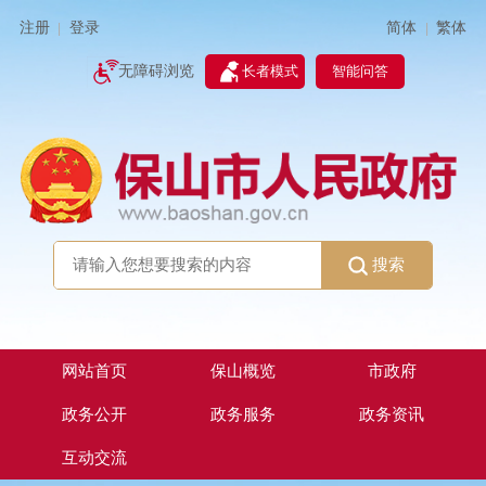
简体
繁体
注册
登录
|
|
无障碍浏览
长者模式
智能问答
搜索
网站首页
保山概览
市政府
政务公开
政务服务
政务资讯
互动交流