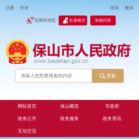
简体
繁体
注册
登录
|
|
无障碍浏览
长者模式
智能问答
搜索
网站首页
保山概览
市政府
政务公开
政务服务
政务资讯
互动交流