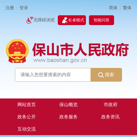
简体
繁体
注册
登录
|
|
无障碍浏览
长者模式
智能问答
搜索
网站首页
保山概览
市政府
政务公开
政务服务
政务资讯
互动交流