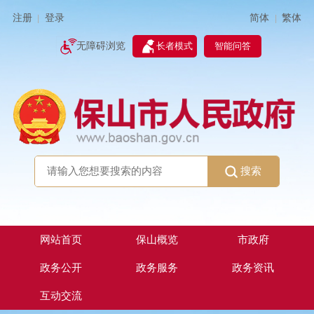
简体
繁体
注册
登录
|
|
无障碍浏览
长者模式
智能问答
搜索
网站首页
保山概览
市政府
政务公开
政务服务
政务资讯
互动交流