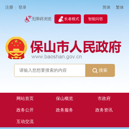
简体
繁体
注册
登录
|
|
无障碍浏览
长者模式
智能问答
搜索
网站首页
保山概览
市政府
政务公开
政务服务
政务资讯
互动交流