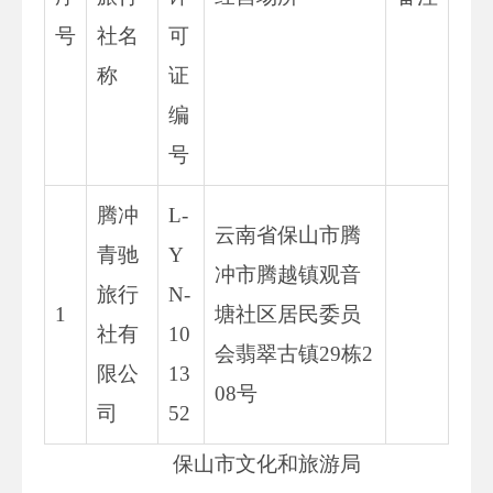
号
社名
可
称
证
编
号
腾冲
L-
云南省保山市腾
青驰
Y
冲市腾越镇观音
旅行
N-
1
塘社区居民委员
社有
10
会翡翠古镇29栋2
限公
13
08号
司
52
保山市文化和旅游局