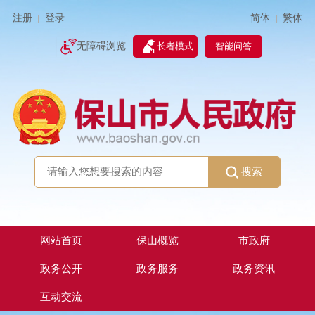
简体
繁体
注册
登录
|
|
无障碍浏览
长者模式
智能问答
搜索
网站首页
保山概览
市政府
政务公开
政务服务
政务资讯
互动交流