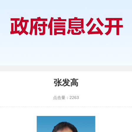
张发高
点击量：
2263