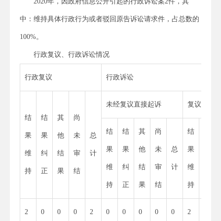
2020年，因政府信息公开引起的行政诉讼案2件，其
中：维持具体行政行为或者驳回原告诉讼请求件，占总数的
100%。
行政复议、行政诉讼情况
行政复议
行政诉讼
未经复议直接起诉
复议后起
结
结
其
尚
结
结
其
尚
结
结
果
果
他
未
总
果
果
他
未
总
果
果
维
纠
结
审
计
维
纠
结
审
计
维
纠
持
正
果
结
持
正
果
结
持
正
2
0
0
0
2
0
0
0
0
0
2
0