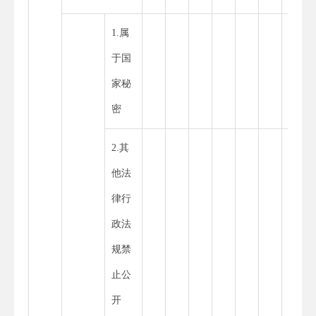
1.属
于国
家秘
密
2.其
他法
律行
政法
规禁
止公
开