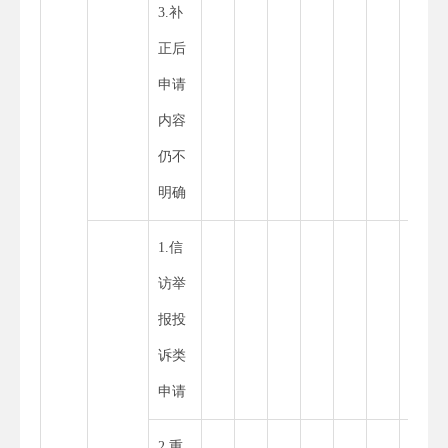
3.补
正后
申请
内容
仍不
明确
1.信
访举
报投
诉类
申请
2.重