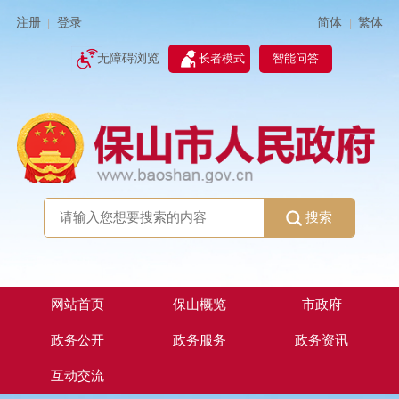
简体
繁体
注册
登录
|
|
无障碍浏览
长者模式
智能问答
搜索
网站首页
保山概览
市政府
政务公开
政务服务
政务资讯
互动交流