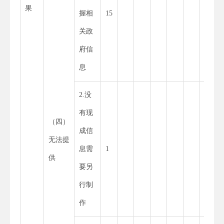
果
握相
15
15
关政
府信
息
2.没
有现
（四）
成信
无法提
息需
1
1
供
要另
行制
作