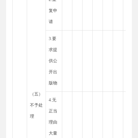
复申
请
3.要
求提
供公
开出
版物
（五）
4.无
不予处
正当
理
理由
大量