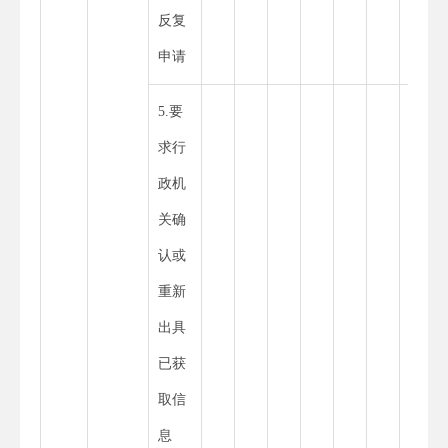
反复
申请
5.要
求行
政机
关确
认或
重新
出具
已获
取信
息