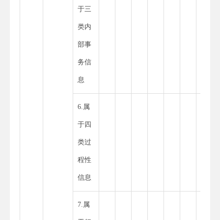
于三
类内
部事
务信
息
6.属
于四
类过
程性
信息
7.属