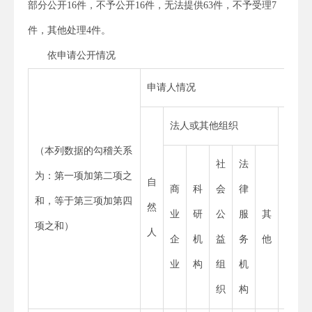
部分公开16件，不予公开16件，无法提供63件，不予受理7
件，其他处理4件。
依申请公开情况
申请人情况
法人或其他组织
（本列数据的勾稽关系
社
法
为：第一项加第二项之
自
商
科
会
律
总
和，等于第三项加第四
然
业
研
公
服
其
计
项之和）
人
企
机
益
务
他
业
构
组
机
织
构