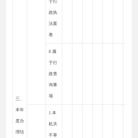
于行
政执
法案
卷
8.属
于行
政查
询事
项
三、
本年
1.本
度办
机关
理结
不掌