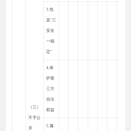
3.危
及“三
安全
一稳
定”
4.保
护第
三方
合法
（三）
权益
不予公
5.属
开