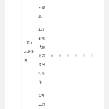
府信
息
2.没
0
有现
（四）
成信
无法提
息需
0
0
0
0
0
0
供
要另
行制
作
3.补
0
正后