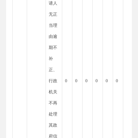
请人
无正
当理
由逾
期不
补
正、
行政
0
0
0
0
0
0
0
机关
不再
处理
其政
府信