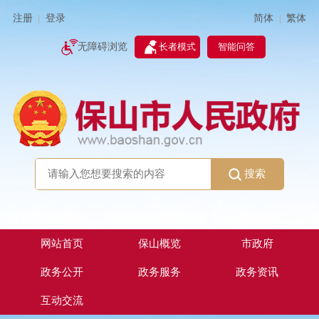
简体
繁体
注册
登录
|
|
无障碍浏览
长者模式
智能问答
搜索
网站首页
保山概览
市政府
政务公开
政务服务
政务资讯
互动交流