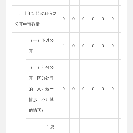
二、上年结转政府信息
0
0
0
0
0
0
0
公开申请数量
（一）予以公
1
1
0
0
0
0
0
开
（二）部分公
开（区分处理
的，只计这一
0
0
0
0
0
0
0
情形，不计其
他情形）
1.属
0