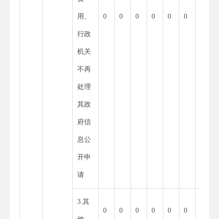
用、
0
0
0
0
0
0
0
行政
机关
不再
处理
其政
府信
息公
开申
请
3.其
0
0
0
0
0
0
0