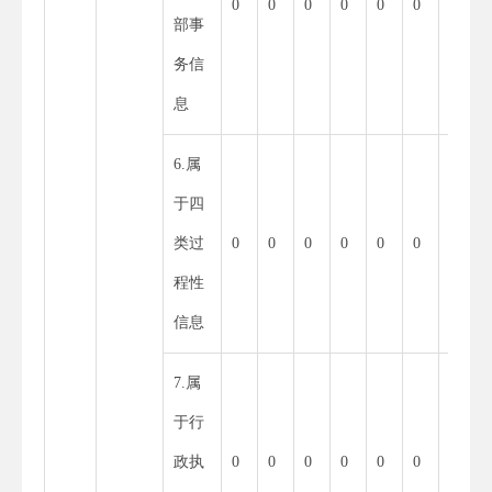
0
0
0
0
0
0
部事
务信
息
6.属
0
于四
类过
0
0
0
0
0
0
程性
信息
7.属
0
于行
政执
0
0
0
0
0
0