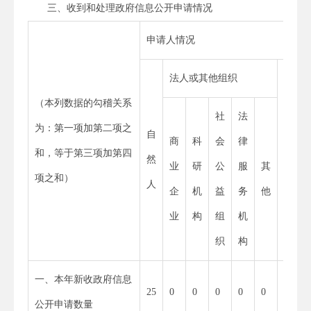
三、收到和处理政府信息公开申请情况
申请人情况
法人或其他组织
（本列数据的勾稽关系
社
法
为：第一项加第二项之
自
商
科
会
律
总
和，等于第三项加第四
然
业
研
公
服
其
计
项之和）
人
企
机
益
务
他
业
构
组
机
织
构
一、本年新收政府信息
25
25
0
0
0
0
0
公开申请数量