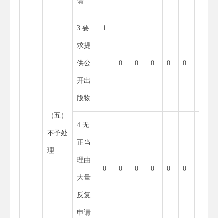
请
3.要
1
1
求提
供公
0
0
0
0
0
开出
版物
（五）
4.无
0
不予处
正当
理
理由
0
0
0
0
0
0
大量
反复
申请