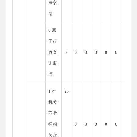
法案
卷
8.属
0
于行
政查
0
0
0
0
0
0
询事
项
1.本
23
23
机关
不掌
握相
0
0
0
0
0
关政