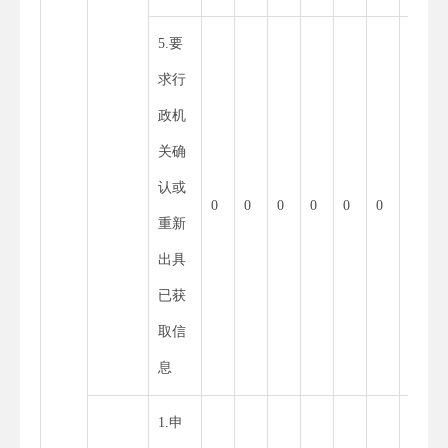
5.要
求行
政机
关确
认或
0
0
0
0
0
0
0
重新
出具
已获
取信
息
1.申