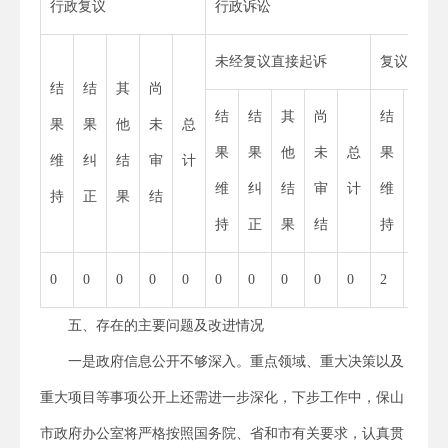
行政复议
行政诉讼
未经复议直接起诉
复议后起
结
结
其
尚
结
结
其
尚
结
结
果
果
他
未
总
果
果
他
未
总
果
果
维
纠
结
审
计
维
纠
结
审
计
维
纠
持
正
果
结
持
正
果
结
持
正
0
0
0
0
0
0
0
0
0
0
2
0
五、存在的主要问题及改进情况
一是政府信息公开不够深入。重点领域、重大决策以及
重大项目等事项公开上还需进一步深化，下步工作中，保山
市政府办公室将严格按照国务院、省和市有关要求，认真贯