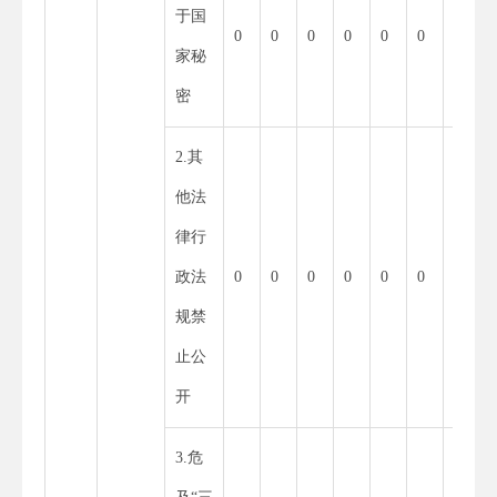
于国
0
0
0
0
0
0
家秘
密
2.其
0
他法
律行
政法
0
0
0
0
0
0
规禁
止公
开
3.危
0