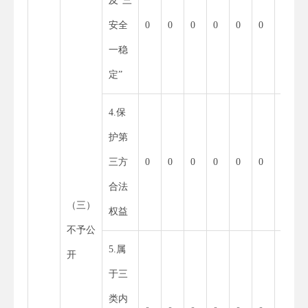
及“三
安全
0
0
0
0
0
0
一稳
定”
4.保
0
护第
三方
0
0
0
0
0
0
合法
（三）
权益
不予公
5.属
0
开
于三
类内