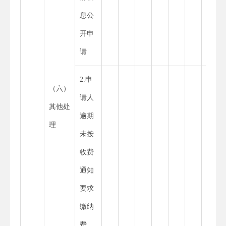
息公
开申
请
2.申
（六）
请人
其他处
逾期
理
未按
收费
通知
要求
缴纳
费