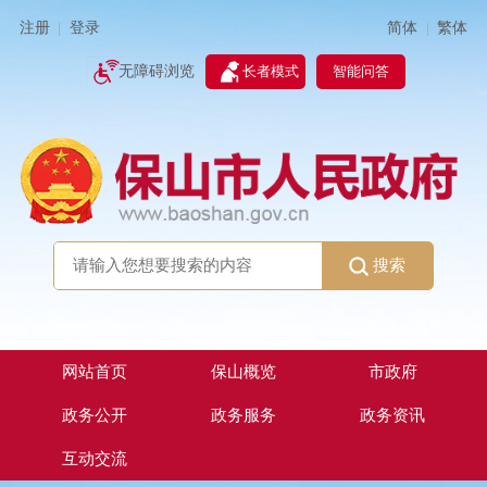
简体
繁体
注册
登录
|
|
无障碍浏览
长者模式
智能问答
搜索
网站首页
保山概览
市政府
政务公开
政务服务
政务资讯
互动交流