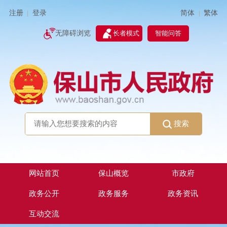
简体
繁体
注册
登录
|
|
无障碍浏览
长者模式
智能问答
搜索
网站首页
保山概览
市政府
政务公开
政务服务
政务资讯
互动交流