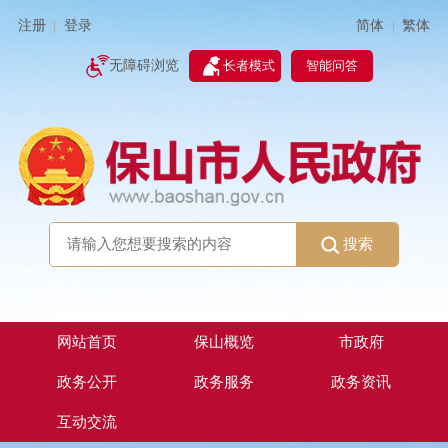
简体
繁体
注册
登录
|
|
无障碍浏览
长者模式
智能问答
搜索
网站首页
保山概览
市政府
政务公开
政务服务
政务资讯
互动交流