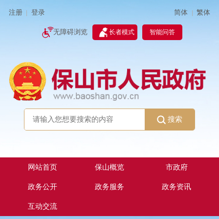
简体
繁体
注册
登录
|
|
无障碍浏览
长者模式
智能问答
搜索
网站首页
保山概览
市政府
政务公开
政务服务
政务资讯
互动交流