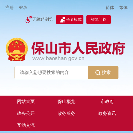
简体
繁体
注册
登录
|
|
无障碍浏览
长者模式
智能问答
搜索
网站首页
保山概览
市政府
政务公开
政务服务
政务资讯
互动交流