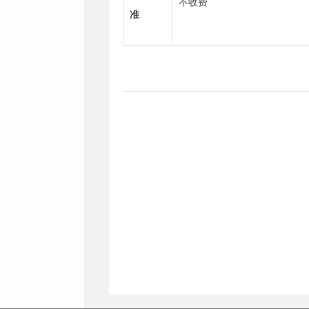
不收费
准