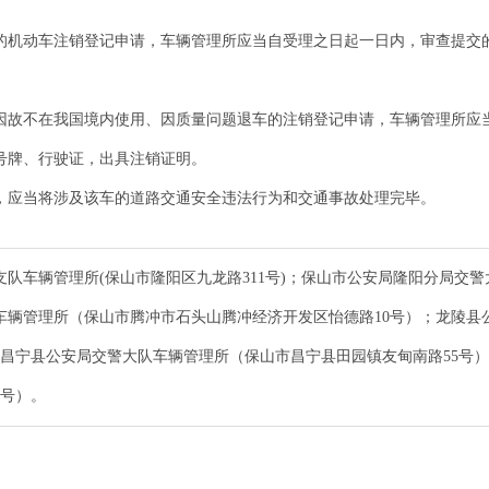
的机动车注销登记申请，车辆管理所应当自受理之日起一日内，审查提交
因故不在我国境内使用、因质量问题退车的注销登记申请，车辆管理所应
号牌、行驶证，出具注销证明。
，应当将涉及该车的道路交通安全违法行为和交通事故处理完毕。
队车辆管理所(保山市隆阳区九龙路311号)；保山市公安局隆阳分局交警
车辆管理所（保山市腾冲市石头山腾冲经济开发区怡德路10号）；龙陵县
；昌宁县公安局交警大队车辆管理所（保山市昌宁县田园镇友甸南路55号
4号）。