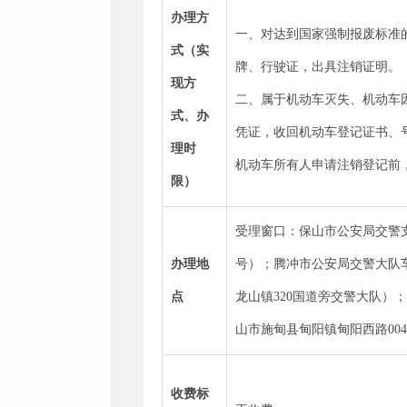
办理方
一、对达到国家强制报废标准
式（实
牌、行驶证，出具注销证明。
现方
二、属于机动车灭失、机动车
式、办
凭证，收回机动车登记证书、
理时
机动车所有人申请注销登记前
限）
受理窗口：保山市公安局交警支
办理地
号）；腾冲市公安局交警大队
点
龙山镇320国道旁交警大队）
山市施甸县甸阳镇甸阳西路00
收费标