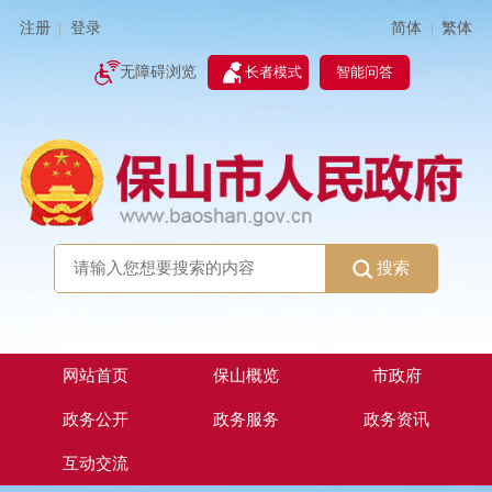
简体
繁体
注册
登录
|
|
无障碍浏览
长者模式
智能问答
搜索
网站首页
保山概览
市政府
政务公开
政务服务
政务资讯
互动交流