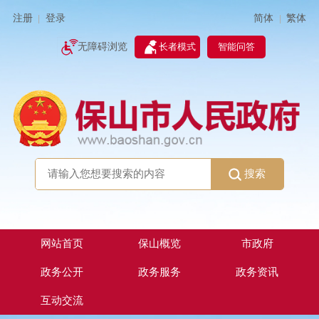
简体
繁体
注册
登录
|
|
无障碍浏览
长者模式
智能问答
搜索
网站首页
保山概览
市政府
政务公开
政务服务
政务资讯
互动交流