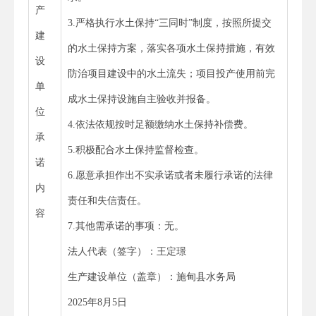
产
3.严格执行水土保持“三同时”制度，按照所提交
建
的水土保持方案，落实各项水土保持措施，有效
设
防治项目建设中的水土流失；项目投产使用前完
单
成水土保持设施自主验收并报备。
位
4.依法依规按时足额缴纳水土保持补偿费。
承
5.积极配合水土保持监督检查。
诺
6.愿意承担作出不实承诺或者未履行承诺的法律
内
责任和失信责任。
容
7.其他需承诺的事项：无。
法人代表（签字）：王定璟
生产建设单位（盖章）：施甸县水务局
2025年8月5日