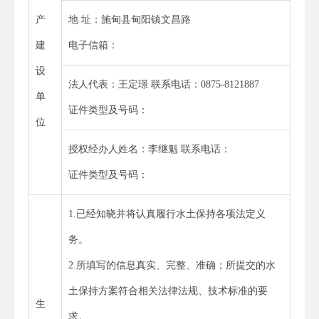
产
地 址：施甸县甸阳镇文昌路
建
电子信箱：
设
法人代表：王定璟 联系电话：0875-8121887
单
证件类型及号码：
位
授权经办人姓名：李继魁 联系电话：
证件类型及号码：
1.已经知晓并将认真履行水土保持各项法定义
务。
2.所填写的信息真实、完整、准确；所提交的水
土保持方案符合相关法律法规、技术标准的要
生
求。