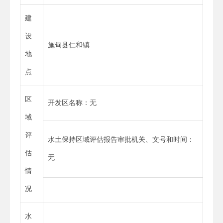
建
设
施甸县仁和镇
地
点
区
开发区名称：无
域
评
水土保持区域评估报告审批机关、文号和时间：
估
无
情
况
水