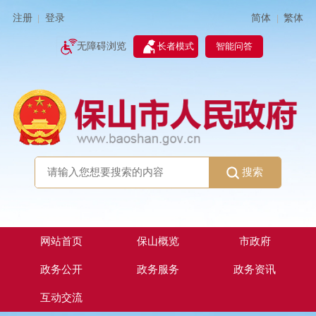
简体
繁体
注册
登录
|
|
无障碍浏览
长者模式
智能问答
搜索
网站首页
保山概览
市政府
政务公开
政务服务
政务资讯
互动交流