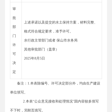
审
批
上述承诺以及提交的水土保持方案，材料完整、
部
格式符合规定要求，准予许可。
门
水行政主管部门或者 保山市水务局
许
其他审批部门（盖章）
可
2025年8月5日
决
定
备注：1.本表除编号、许可决定部分外，均由生产建设
单位填写。
2.本表“公众意见接收和处理情况”因内容较多填写
不下时，另附页填写。