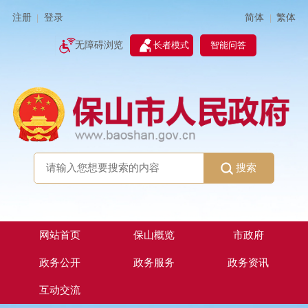
简体
繁体
注册
登录
|
|
无障碍浏览
长者模式
智能问答
搜索
网站首页
保山概览
市政府
政务公开
政务服务
政务资讯
互动交流