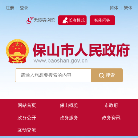
简体
繁体
注册
登录
|
|
无障碍浏览
长者模式
智能问答
搜索
网站首页
保山概览
市政府
政务公开
政务服务
政务资讯
互动交流