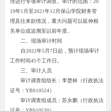
理进行专项审计调查。审计的范围：
20
19
年
1
月至
2021
年
12
月保山学院财务管
理及往来款情况，重大问题可以延伸相
关单位或追溯至以前年度。
二、现场审计时间
自
2022
年
5
月
7
日起，预计现场审计
工作时间
45
个工作日。
三、审计人员
审计调查组组长：李楚林（行政执法
证号：
YBS10524）
审计调查组成员：苏永鹏（行政执法
证号：
YBS10530）