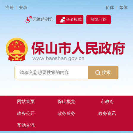
简体
繁体
注册
登录
|
|
无障碍浏览
长者模式
智能问答
搜索
网站首页
保山概览
市政府
政务公开
政务服务
政务资讯
互动交流