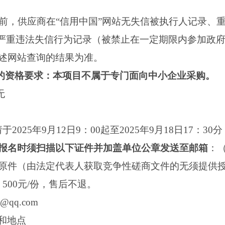
时间前，供应商在“信用中国”网站无失信被执行人记录
购严重违法失信行为记录（被禁止在一定期限内参加政
述网站查询的结果为准。
足的资格要求：本项目不属于专门面向中小企业采购。
无
2025年9月12日9：00起至2025年9月18日17：
报名时须
扫描
以下证件
并
加盖单位
公
章
发送至邮箱
：
原件（由法定代表人获取竞争性磋商文件的无须提供
500元/份，售后不退。
qq.com
和地点