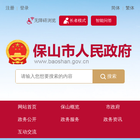
简体
繁体
注册
登录
|
|
无障碍浏览
长者模式
智能问答
搜索
网站首页
保山概览
市政府
政务公开
政务服务
政务资讯
互动交流