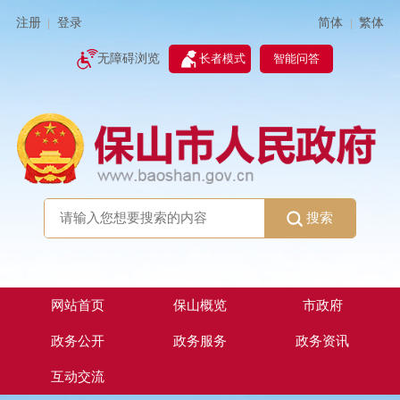
简体
繁体
注册
登录
|
|
无障碍浏览
长者模式
智能问答
搜索
网站首页
保山概览
市政府
政务公开
政务服务
政务资讯
互动交流