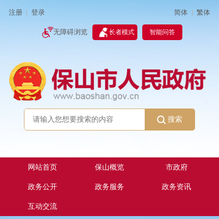
简体
繁体
注册
登录
|
|
无障碍浏览
长者模式
智能问答
搜索
网站首页
保山概览
市政府
政务公开
政务服务
政务资讯
互动交流