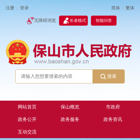
简体
繁体
注册
登录
|
|
无障碍浏览
长者模式
智能问答
搜索
网站首页
保山概览
市政府
政务公开
政务服务
政务资讯
互动交流