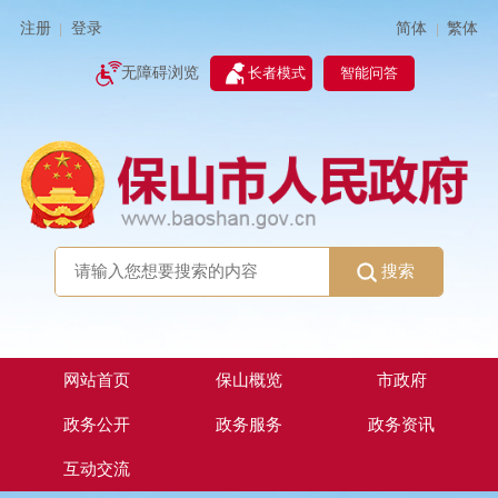
简体
繁体
注册
登录
|
|
无障碍浏览
长者模式
智能问答
搜索
网站首页
保山概览
市政府
政务公开
政务服务
政务资讯
互动交流