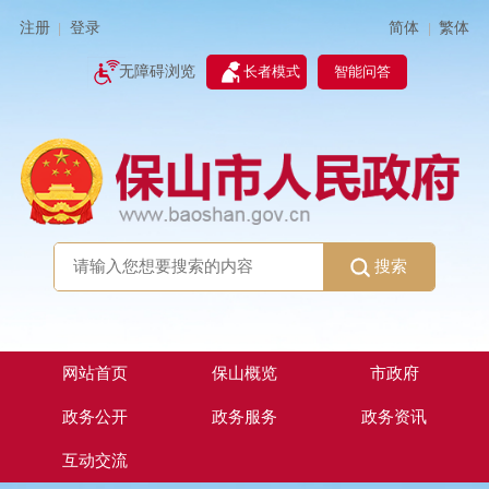
简体
繁体
注册
登录
|
|
无障碍浏览
长者模式
智能问答
搜索
网站首页
保山概览
市政府
政务公开
政务服务
政务资讯
互动交流