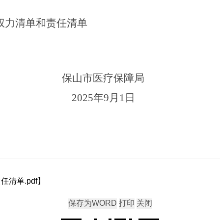
权力清单和责任清单
保山市医疗保障局
202
5
年
9
月
1
日
清单.pdf
】