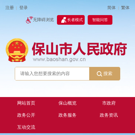
简体
繁体
注册
登录
|
|
无障碍浏览
长者模式
智能问答
搜索
网站首页
保山概览
市政府
政务公开
政务服务
政务资讯
互动交流