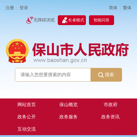
简体
繁体
注册
登录
|
|
无障碍浏览
长者模式
智能问答
搜索
网站首页
保山概览
市政府
政务公开
政务服务
政务资讯
互动交流