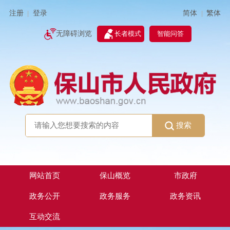
简体
繁体
注册
登录
|
|
无障碍浏览
长者模式
智能问答
搜索
网站首页
保山概览
市政府
政务公开
政务服务
政务资讯
互动交流