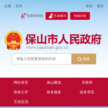
简体
繁体
注册
登录
|
|
无障碍浏览
长者模式
智能问答
搜索
网站首页
保山概览
市政府
政务公开
政务服务
政务资讯
互动交流