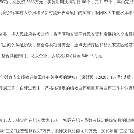
项，总投资 5686万元；实施后期扶持项目 86个，完工 57个，年内完
阳区瓦房乡徐掌村大桥河移民新村提升改造项目的实施；隆阳区大中型水库移民避
省委、省人民政府各项政策，将库区和安置区移民安置和发展纳入全市经济
门之间的沟通协调，整合各类项目资金，重点支持库区和移民安置区经济
个，整合其他部门、龙头企业、乡镇及移民资金 546.95万元。
0年财政支出绩效评价工作有关事项的通知》(保财预〔2020〕107号)
开展工作。自评过程中，严格按确定的绩效自评项目开展自评工作并认真
为 15人，核定的在职人数为 15人，实际在职人员数占核定的编制数的比率为
拨款“三公”经费预算数6.7万元，实际决算总额 4.79万元，2019年度“三公