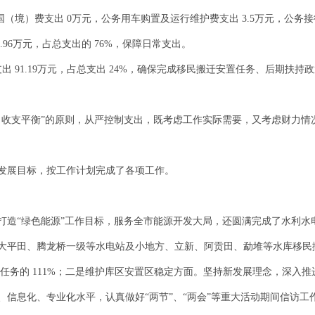
出国（境）费支出 0万元，公务用车购置及运行维护费支出 3.5万元，公务接待
.96万元，占总支出的 76%，保障日常支出。
支出 91.19万元，占总支出 24%，确保完成移民搬迁安置任务、后期扶持
，收支平衡”的原则，从严控制支出，既考虑工作实际需要，又考虑财力
和发展目标，按工作计划完成了各项工作。
打造“绿色能源”工作目标，服务全市能源开发大局，还圆满完成了水利水
、大平田、腾龙桥一级等水电站及小地方、立新、阿贡田、勐堆等水库移民搬
下达任务的 111%；二是维护库区安置区稳定方面。坚持新发展理念，深入
信息化、专业化水平，认真做好“两节”、“两会”等重大活动期间信访工