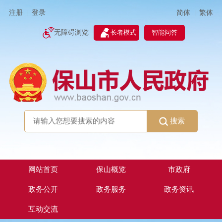
简体
繁体
注册
登录
|
|
无障碍浏览
长者模式
智能问答
搜索
网站首页
保山概览
市政府
政务公开
政务服务
政务资讯
互动交流