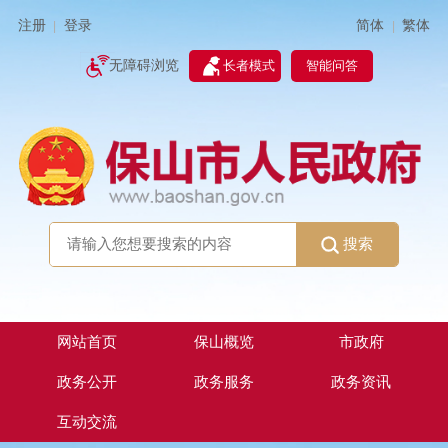
简体
繁体
注册
登录
|
|
无障碍浏览
长者模式
智能问答
搜索
网站首页
保山概览
市政府
政务公开
政务服务
政务资讯
互动交流