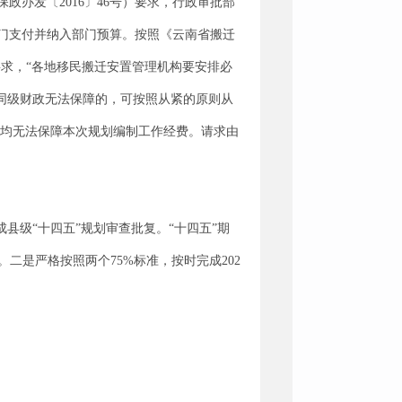
办发〔2016〕46号）要求，行政审批部
门支付并纳入部门预算。按照《云南省搬迁
要求，“各地移民搬迁安置管理机构要安排必
同级财政无法保障的，可按照从紧的原则从
政均无法保障本次规划编制工作经费。请求由
县级“十四五”规划审查批复。“十四五”期
元。二是严格按照两个75%标准，按时完成202
。