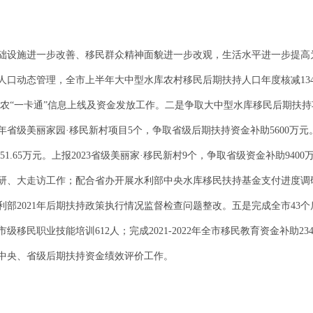
础设施进一步改善、移民群众精神面貌进一步改观，生活水平进一步提高
人口动态管理，全市上半年大中型水库农村移民后期扶持人口年度核减134人
口惠农“一卡通”信息上线及资金发放工作。二是争取大中型水库移民后期扶持项
2年省级美丽家园·移民新村项目5个，争取省级后期扶持资金补助5600万元
0951.65万元。上报2023省级美丽家·移民新村9个，争取省级资金补助94
研、大走访工作；配合省办开展水利部中央水库移民扶持基金支付进度调研
部2021年后期扶持政策执行情况监督检查问题整改。五是完成全市43个
级移民职业技能培训612人；完成2021-2022年全市移民教育资金补助234
年中央、省级后期扶持资金绩效评价工作。