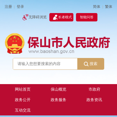
简体
繁体
注册
登录
|
|
无障碍浏览
长者模式
智能问答
搜索
网站首页
保山概览
市政府
政务公开
政务服务
政务资讯
互动交流